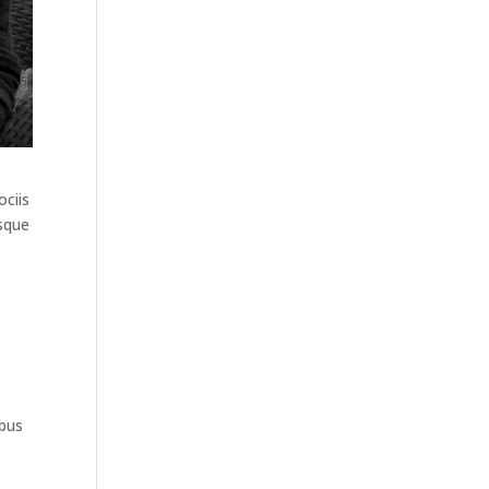
ociis
esque
ibus