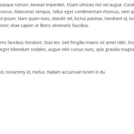
Quisque rutrum. Aenean imperdiet. Etiam ultricies nisi vel augue. Cura
am rhoncus. Maecenas tempus, tellus eget condimentum rhoncus, sem 
 ipsum. Nam quam nunc, blandit vel, luctus pulvinar, hendrerit id, lo
ec vitae sapien ut libero venenatis faucibus.
os faucibus tincidunt. Duis leo. Sed fringilla mauris sit amet nibh. D
 eget bibendum sodales, augue velit cursus nunc, quis gravida magn
sed, nonummy id, metus. Nullam accumsan lorem in du.