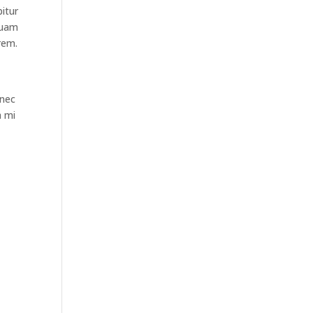
bitur
quam
rem.
onec
a mi